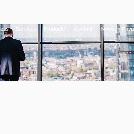
ness
Services
Products
Contact
News
Priva