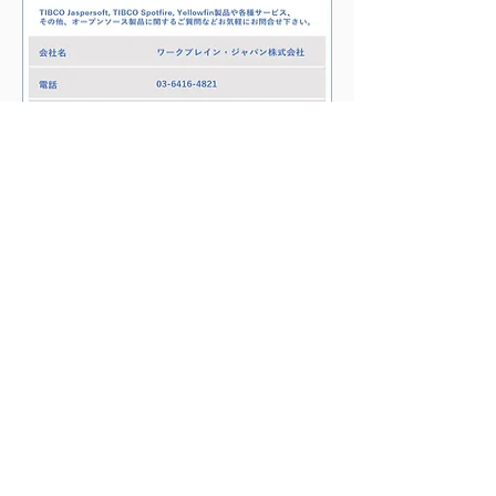
​Workbrain Japan KK
ワークブレイン・ジャパン株式会社
〒107-0052
東京都港区南青山2-2-15 ウィン青山942
​Tel :
03-6271-1666
​Company​
​Business
Service​s
​Products
​Contact
​News
Privacy Policy
Copyright © 2017 Workbrain Japan. All